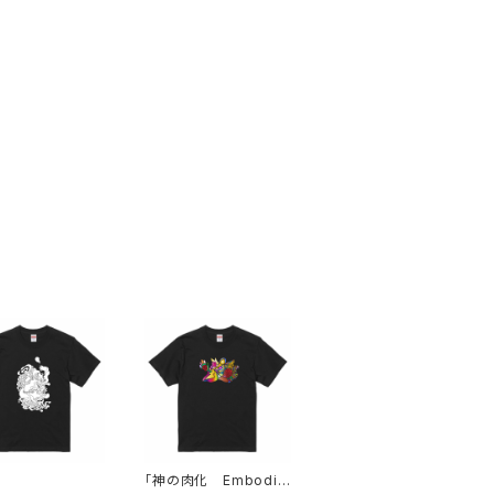
」
「神の肉化 Embodie